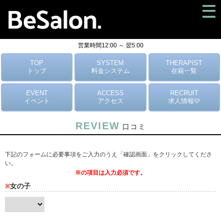
営業時間12:00 ～ 翌5:00
TOP
SYSTEM
THERAPIST
トップ
料金システム
在籍一覧
EVENT
ACCESS
RECRUIT
イベント
アクセス
求人情報🩷
REVIEW
口コミ
下記のフォームに必要事項をご入力のうえ「確認画面」をクリックしてくださ
い。
※の項目は入力必須です。
女の子
※